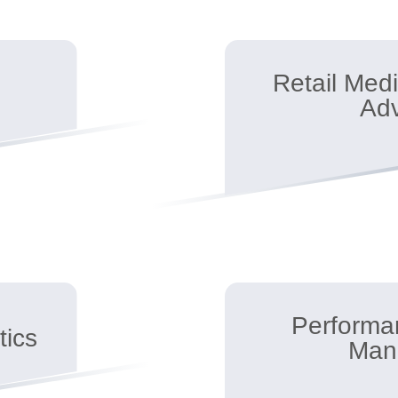
Retail Med
Adv
Performa
tics
Man