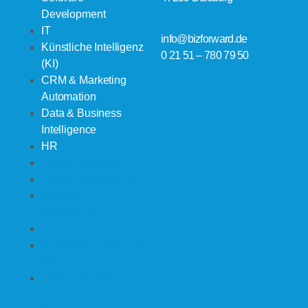
Development
IT
info@bizforward.de
Künstliche Intelligenz
0 21 51 – 780 79 50
(KI)
CRM & Marketing
Automation
Data & Business
Intelligence
HR
Digital Marketing
Digital Product & UX
Software
Development
IT
Künstliche Intelligenz
(KI)
CRM & Marketing
Automation